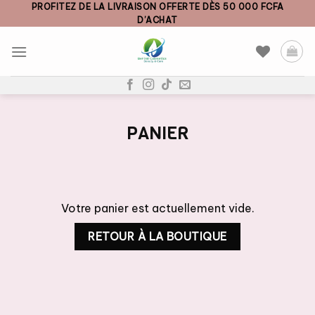
Skip
PROFITEZ DE LA LIVRAISON OFFERTE DÈS 50 000 FCFA
D’ACHAT
to
content
PANIER
Votre panier est actuellement vide.
RETOUR À LA BOUTIQUE