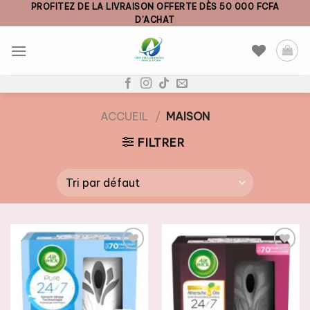
Skip
PROFITEZ DE LA LIVRAISON OFFERTE DÈS 50 000 FCFA
D’ACHAT
to
content
ACCUEIL
/
MAISON
FILTRER
AJOUTER
AJOUTER
À LA
À LA
LISTE DE
LISTE DE