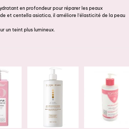
’hydratant en profondeur pour réparer les peaux
de et centella asiatica, il améliore l’élasticité de la peau
our un teint plus lumineux.
JOUTER
AJOUTER
AJOUTER
À LA
À LA
À LA
ISTE DE
LISTE DE
LISTE DE
OUHAITS
SOUHAITS
SOUHAITS