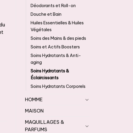
Déodorants et Roll-on
Douche et Bain
Huiles Essentielles & Huiles
idu
Végétales
nt
Soins des Mains & des pieds
Soins et Actifs Boosters
Soins Hydratants & Anti-
aging
dy Lotion - Körperlotion 300ml
Soins Hydratants &
Éclaircissants
Soins Hydratants Corporels
HOMME
MAISON
MAQUILLAGES &
PARFUMS