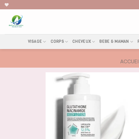
Skip
to
content
VISAGE
CORPS
CHEVEUX
BEBE & MAMAN
ACCUEI
AJOUTER
À LA
LISTE DE
SOUHAITS