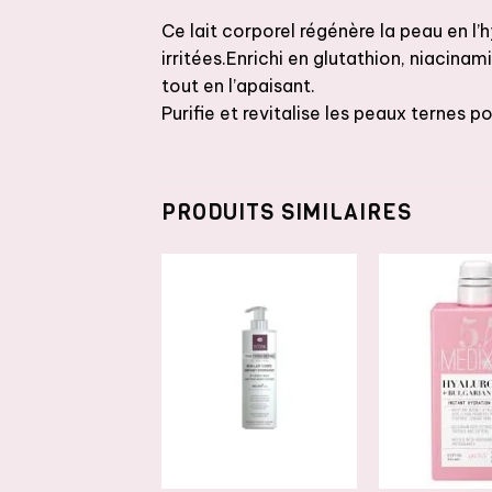
Ce lait corporel régénère la peau en l
irritées.Enrichi en glutathion, niacinami
tout en l’apaisant.
Purifie et revitalise les peaux ternes p
PRODUITS SIMILAIRES
AJOUTER
AJOUTER
A
À LA
À LA
LISTE DE
LISTE DE
L
SOUHAITS
SOUHAITS
S