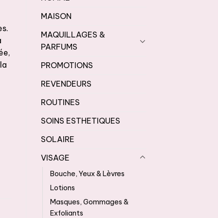
MAISON
es.
MAQUILLAGES &
a
PARFUMS
ée,
la
PROMOTIONS
REVENDEURS
ROUTINES
ide hyaluronique 3,5%
SOINS ESTHETIQUES
SOLAIRE
VISAGE
Bouche, Yeux & Lèvres
Lotions
Masques, Gommages &
Exfoliants