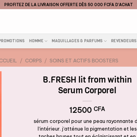
PROFITEZ DE LA LIVRAISON OFFERTE DÈS 50 000 FCFA D’ACHAT
PROMOTIONS
HOMME
MAQUILLAGES & PARFUMS
REVENDEURS
CCUEIL
/
CORPS
/
SOINS ET ACTIFS BOOSTERS
B.FRESH lit from within
Serum Corporel
12500
CFA
sérum corporel pour une peau rayonnante 
l’intérieur. j’atténue la pigmentation et les
taches brunes tout en éclaircissant et en