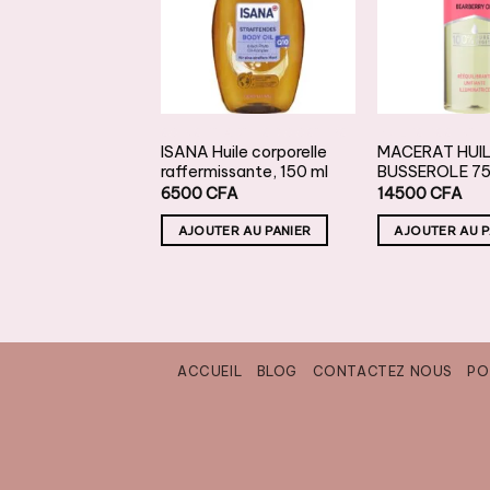
À LA
À LA
LISTE DE
LISTE DE
L
SOUHAITS
SOUHAITS
S
T ACTIFS BOOSTERS
SOINS ET ACTIFS BOOSTERS
ZONE MELANO
ISANA Huile corporelle
MACERAT HUI
(Anti tache et
raffermissante, 150 ml
BUSSEROLE 75
issant), 10 ml
6500
CFA
14500
CFA
FA
AJOUTER AU PANIER
AJOUTER AU P
TER AU PANIER
ACCUEIL
BLOG
CONTACTEZ NOUS
PO