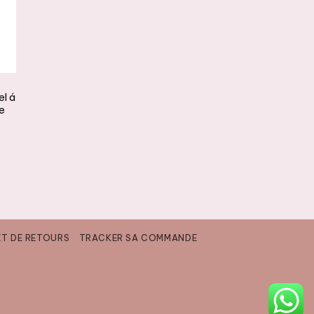
ERS
el á
de
ET DE RETOURS
TRACKER SA COMMANDE