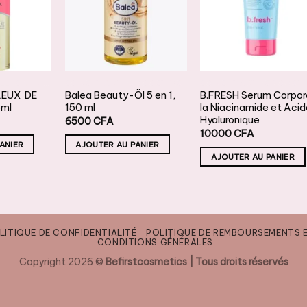
À LA
À LA
À LA
ISTE DE
LISTE DE
LISTE DE
OUHAITS
SOUHAITS
SOUHAITS
HUILES ESSENTIELLES & HUILES VÉGÉTALES
SOINS ET ACTIFS BOOSTERS
SOINS ET ACTIFS BOOST
LEUX DE
Balea Beauty-Öl 5 en 1,
B.FRESH Serum Corpor
ml
150 ml
la Niacinamide et Aci
Hyaluronique
6500
CFA
10000
CFA
ANIER
AJOUTER AU PANIER
AJOUTER AU PANIER
LITIQUE DE CONFIDENTIALITÉ
POLITIQUE DE REMBOURSEMENTS 
CONDITIONS GÉNÉRALES
Copyright 2026 ©
Befirstcosmetics | Tous droits réservés