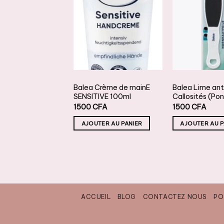
AJOUTER
AJOUTER
A
À LA
À LA
LISTE DE
LISTE DE
L
SOUHAITS
SOUHAITS
S
SOINS DES MAINS & DES PIEDS
SOINS DES MAINS & DES PIEDS
DE LOOP french
Balea Crème de mainE
Balea Lime ant
SENSITIVE 100ml
Callosités (Po
FA
1500
CFA
1500
CFA
TER AU PANIER
AJOUTER AU PANIER
AJOUTER AU P
ACCUEIL
BLOG
CONTACTEZ NOUS
PO