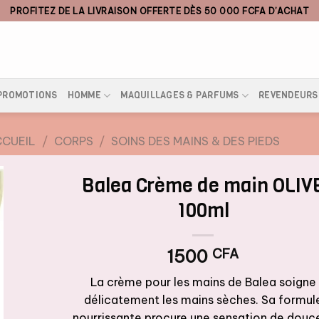
PROFITEZ DE LA LIVRAISON OFFERTE DÈS 50 000 FCFA D’ACHAT
PROMOTIONS
HOMME
MAQUILLAGES & PARFUMS
REVENDEURS
CUEIL
/
CORPS
/
SOINS DES MAINS & DES PIEDS
Balea Crème de main OLIV
100ml
1500
CFA
La crème pour les mains de Balea soigne
délicatement les mains sèches. Sa formul
nourrissante procure une sensation de douc