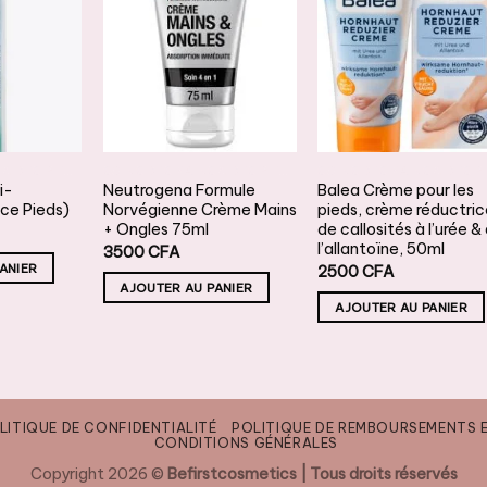
JOUTER
AJOUTER
AJOUTER
À LA
À LA
À LA
ISTE DE
LISTE DE
LISTE DE
OUHAITS
SOUHAITS
SOUHAITS
SOINS DES MAINS & DES PIEDS
SOINS DES MAINS & DES PIEDS
i-
Neutrogena Formule
Balea Crème pour les
nce Pieds)
Norvégienne Crème Mains
pieds, crème réductri
+ Ongles 75ml
de callosités à l’urée &
l’allantoïne, 50ml
3500
CFA
ANIER
2500
CFA
AJOUTER AU PANIER
AJOUTER AU PANIER
LITIQUE DE CONFIDENTIALITÉ
POLITIQUE DE REMBOURSEMENTS 
CONDITIONS GÉNÉRALES
Copyright 2026 ©
Befirstcosmetics | Tous droits réservés