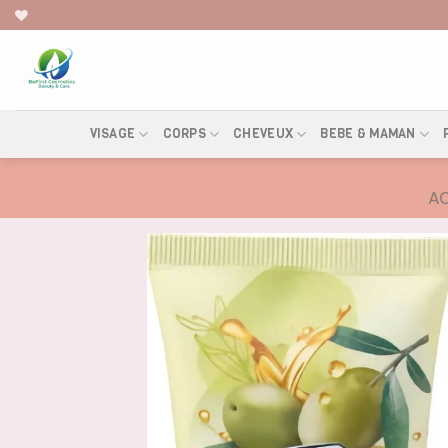
Skip
to
content
VISAGE
CORPS
CHEVEUX
BEBE & MAMAN
AC
AJOUTER
À LA
LISTE DE
SOUHAITS