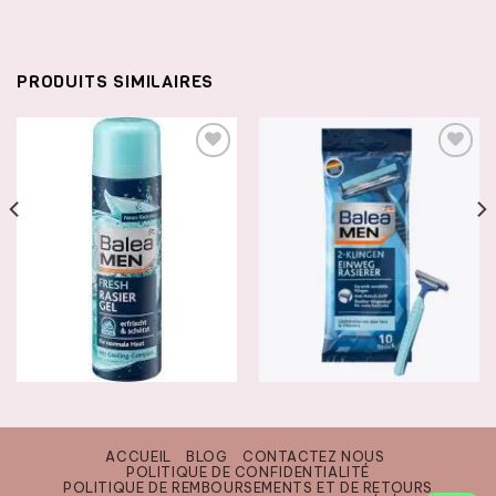
PRODUITS SIMILAIRES
AJOUTER
AJOUTER
À LA
À LA
LISTE DE
LISTE DE
SOUHAITS
SOUHAITS
RASAGE
RASAGE
Balea MEN gel de rasage Fresh
Balea Men rasoirs
, 200 ml
1500
CFA
2500
CFA
ACCUEIL
BLOG
CONTACTEZ NOUS
POLITIQUE DE CONFIDENTIALITÉ
AJOUTER AU PANIER
POLITIQUE DE REMBOURSEMENTS ET DE RETOURS
AJOUTER AU PANIER