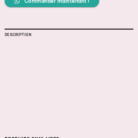
Commander maintenant !
DESCRIPTION
excellent complément pour un nettoyage précis de la
peau ainsi qu’un apaisement ou une préparation
parfaite pour une journée chargée. La lotion tonique
illuminatrice Beauty Formulas Vitamin C apporte un
éclat sain à votre visage et éclaircit votre teint. Ainsi,
il contribue efficacement à prévenir le vieillissement
prématuré de la peau sous la forme d’une légère
teinte. Rafraîchissez votre peau et laissez-la
rayonner.