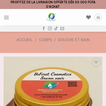
Skip
PROFITEZ DE LA LIVRAISON OFFERTE DÈS 50 000 FCFA
D’ACHAT
to
content
ACCUEIL
/
CORPS
/
DOUCHE ET BAIN
AJOUTER
À LA
LISTE DE
SOUHAITS