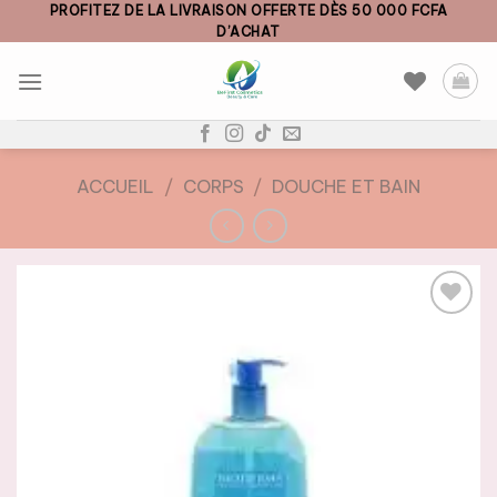
Skip
PROFITEZ DE LA LIVRAISON OFFERTE DÈS 50 000 FCFA
D’ACHAT
to
content
ACCUEIL
/
CORPS
/
DOUCHE ET BAIN
AJOUTER
À LA
LISTE DE
SOUHAITS