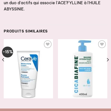
un duo d’actifs qui associe l’ACE´FYLLINE à l’HUILE
ABYSSINIE.
PRODUITS SIMILAIRES
-15%
AJOUTER
AJOUTER
À LA
À LA
LISTE DE
LISTE DE
SOUHAITS
SOUHAITS
SOINS HYDRATANTS CORPORELS
SOINS HYDRATANTS CORPORELS
CeraVe Soins Baume
Biafine CICABIAFINE – Baume
Hydratant Visage et Corps
Hydratant Anti-