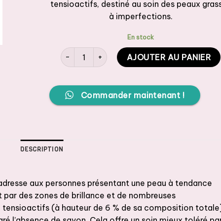
tensioactifs, destiné au soin des peaux gras
était :
est 
à imperfections.
12500 CFA.
100
En stock
quantité de Eucerin DERMOPURE - Gel nettoyan
AJOUTER AU PANIER
Commander maintenant !
DESCRIPTION
’adresse aux personnes présentant une peau à tendance
 par des zones de brillance et de nombreuses
e tensioactifs (à hauteur de 6 % de sa composition totale
é l’absence de savon. Cela offre un soin mieux toléré pa