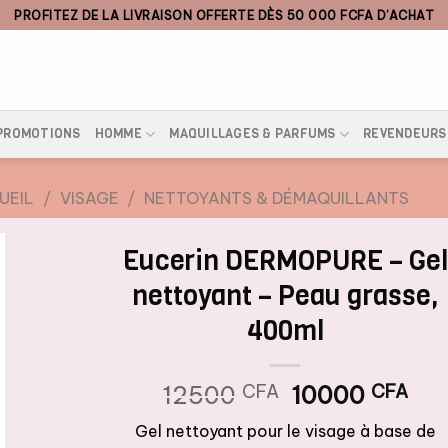
PROFITEZ DE LA LIVRAISON OFFERTE DÈS 50 000 FCFA D’ACHAT
PROMOTIONS
HOMME
MAQUILLAGES & PARFUMS
REVENDEURS
UEIL
/
VISAGE
/
NETTOYANTS & DÉMAQUILLANTS
Eucerin DERMOPURE – Gel
nettoyant – Peau grasse,
400ml
Le
Le
12500
CFA
10000
CFA
prix
pri
Gel nettoyant pour le visage à base de
initial
act