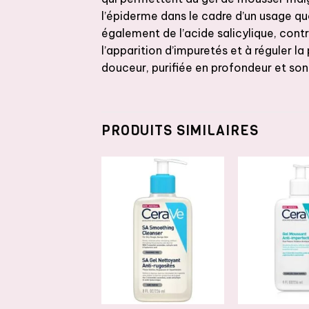
l’épiderme dans le cadre d’un usage qu
également de l’acide salicylique, cont
l’apparition d’impuretés et à réguler 
douceur, purifiée en profondeur et son g
PRODUITS SIMILAIRES
AJOUTER
AJOUTER
A
À LA
À LA
LISTE DE
LISTE DE
L
SOUHAITS
SOUHAITS
S