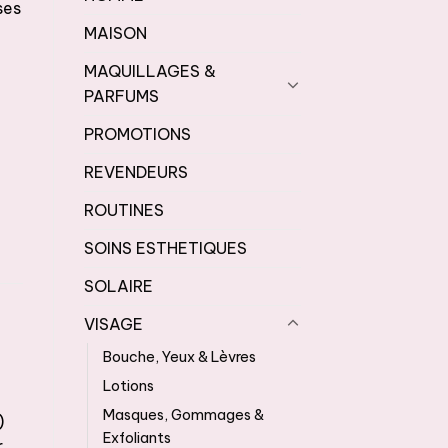
ses
:
MAISON
00 CFA.
MAQUILLAGES &
PARFUMS
t - Peau grasse, 400ml
PROMOTIONS
REVENDEURS
ROUTINES
SOINS ESTHETIQUES
SOLAIRE
VISAGE
Bouche, Yeux & Lèvres
Lotions
Masques, Gommages &
)
Exfoliants
r