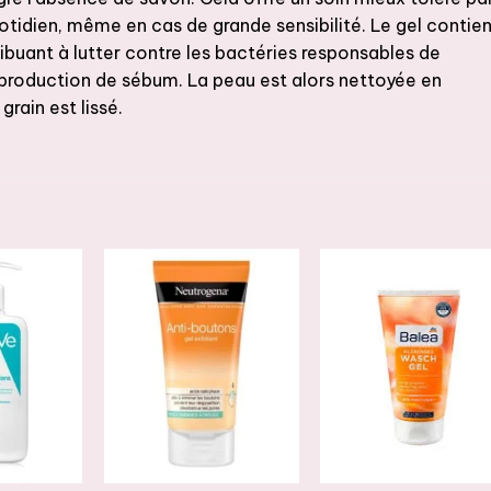
otidien, même en cas de grande sensibilité. Le gel contie
ribuant à lutter contre les bactéries responsables de
la production de sébum. La peau est alors nettoyée en
rain est lissé.
JOUTER
AJOUTER
AJOUTER
À LA
À LA
À LA
ISTE DE
LISTE DE
LISTE DE
OUHAITS
SOUHAITS
SOUHAITS