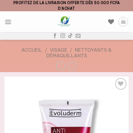
Skip
PROFITEZ DE LA LIVRAISON OFFERTE DÈS 50 000 FCFA
D’ACHAT
to
content
ACCUEIL
/
VISAGE
/
NETTOYANTS &
DÉMAQUILLANTS
AJOUTER
À LA
LISTE DE
SOUHAITS