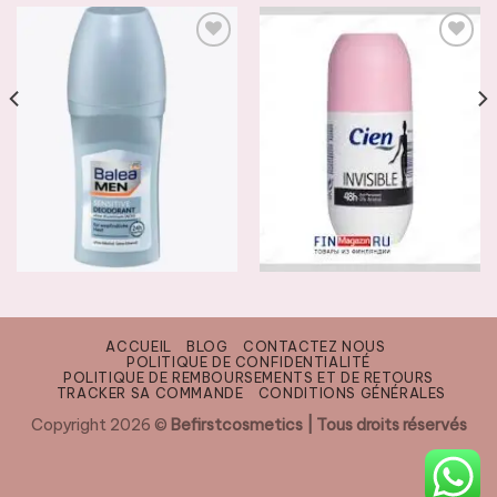
AJOUTER
AJOUTER
À LA
À LA
LISTE DE
LISTE DE
SOUHAITS
SOUHAITS
DÉODORANTS ET ROLL-ON
DÉODORANTS ET ROLL-ON
BALEA Men Roll-on SENSITIVE
CIEN Roll-on INVISIBLE
1500
CFA
1500
CFA
ACCUEIL
BLOG
CONTACTEZ NOUS
POLITIQUE DE CONFIDENTIALITÉ
AJOUTER AU PANIER
AJOUTER AU PANIER
POLITIQUE DE REMBOURSEMENTS ET DE RETOURS
TRACKER SA COMMANDE
CONDITIONS GÉNÉRALES
Copyright 2026 ©
Befirstcosmetics | Tous droits réservés