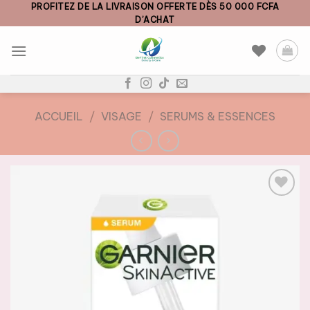
Skip
PROFITEZ DE LA LIVRAISON OFFERTE DÈS 50 000 FCFA
D’ACHAT
to
content
ACCUEIL
/
VISAGE
/
SERUMS & ESSENCES
AJOUTER
À LA
LISTE DE
SOUHAITS