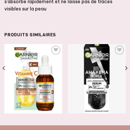
s’absorbe rapidement et ne laisse pas de traces
visibles sur la peau
PRODUITS SIMILAIRES
AJOUTER
AJOUTER
À LA
À LA
LISTE DE
LISTE DE
SOUHAITS
SOUHAITS
SERUMS & ESSENCES
SERUMS & ESSENCES
Garnier Sérum Nuit Vitamin C
Garnier Sérum au charbon
10 %, 30 ml
AHA + BHA, 30 ml