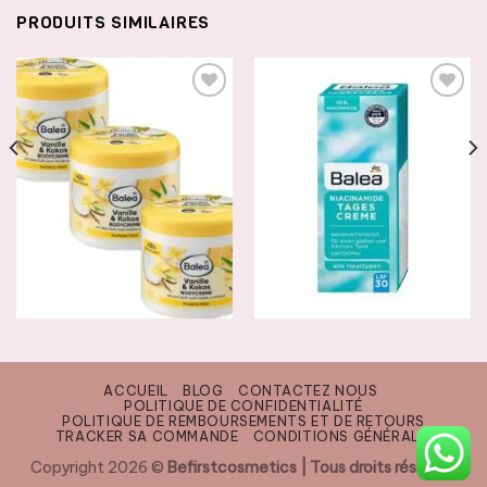
PRODUITS SIMILAIRES
AJOUTER
AJOUTER
À LA
À LA
LISTE DE
LISTE DE
SOUHAITS
SOUHAITS
SOINS HYDRATANTS ET TRAITANTS
SOINS HYDRATANTS ET TRAITANTS
Balea Bodycreme Vanille &
Balea Niacinamide
Kokos, 500 ml (creme corps a
Tagescreme LSF30, 50 ml
la Vanille)
7500
CFA
ACCUEIL
BLOG
CONTACTEZ NOUS
POLITIQUE DE CONFIDENTIALITÉ
4500
CFA
POLITIQUE DE REMBOURSEMENTS ET DE RETOURS
AJOUTER AU PANIER
TRACKER SA COMMANDE
CONDITIONS GÉNÉRALES
AJOUTER AU PANIER
Copyright 2026 ©
Befirstcosmetics | Tous droits réservés