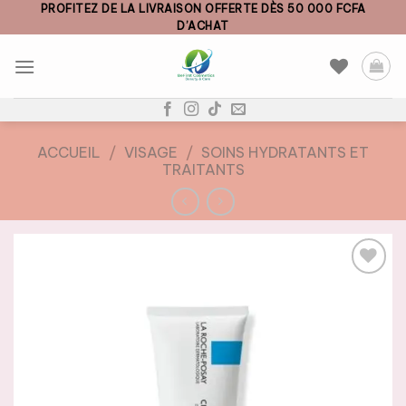
Skip
PROFITEZ DE LA LIVRAISON OFFERTE DÈS 50 000 FCFA
D’ACHAT
to
content
ACCUEIL
/
VISAGE
/
SOINS HYDRATANTS ET
TRAITANTS
AJOUTER
À LA
LISTE DE
SOUHAITS