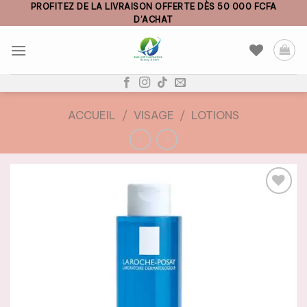
Skip
PROFITEZ DE LA LIVRAISON OFFERTE DÈS 50 000 FCFA
D’ACHAT
to
content
ACCUEIL
/
VISAGE
/
LOTIONS
AJOUTER
À LA
LISTE DE
SOUHAITS