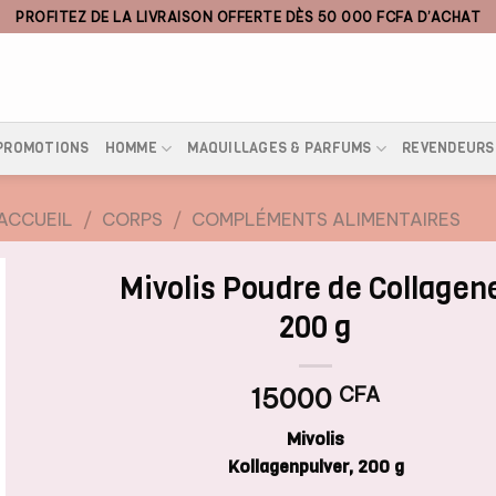
PROFITEZ DE LA LIVRAISON OFFERTE DÈS 50 000 FCFA D’ACHAT
PROMOTIONS
HOMME
MAQUILLAGES & PARFUMS
REVENDEURS
ACCUEIL
/
CORPS
/
COMPLÉMENTS ALIMENTAIRES
Mivolis Poudre de Collagen
200 g
15000
CFA
Mivolis
Kollagenpulver, 200 g