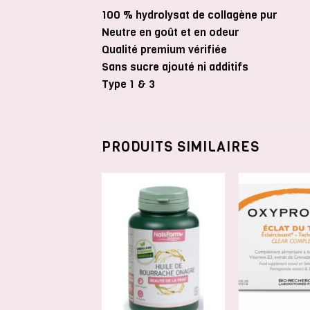
100 % hydrolysat de collagène pur
Neutre en goût et en odeur
Qualité premium vérifiée
Sans sucre ajouté ni additifs
Type 1 & 3
PRODUITS SIMILAIRES
AJOUTER
A
À LA
LISTE DE
L
SOUHAITS
S