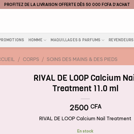
PROFITEZ DE LA LIVRAISON OFFERTE DÈS 50 000 FCFA D’ACHAT
PROMOTIONS
HOMME
MAQUILLAGES & PARFUMS
REVENDEURS
CUEIL
/
CORPS
/
SOINS DES MAINS & DES PIEDS
RIVAL DE LOOP Calcium Nai
Treatment 11.0 ml
2500
CFA
RIVAL DE LOOP Calcium Nail Treatment
En stock