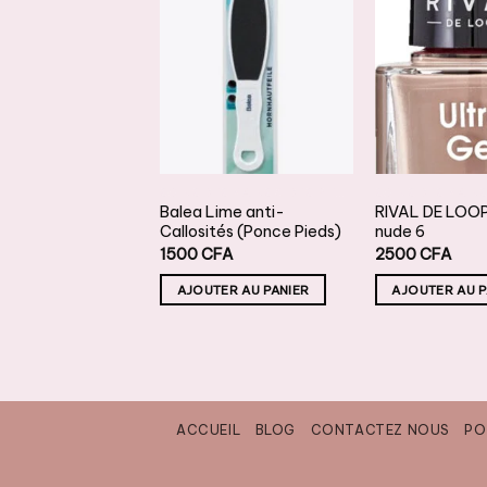
AJOUTER
AJOUTER
A
À LA
À LA
LISTE DE
LISTE DE
L
SOUHAITS
SOUHAITS
S
SOINS DES MAINS & DES PIEDS
SOINS DES MAINS & DES PIEDS
DE LOOP french
Balea Lime anti-
RIVAL DE LOOP
Callosités (Ponce Pieds)
nude 6
FA
1500
CFA
2500
CFA
TER AU PANIER
AJOUTER AU PANIER
AJOUTER AU P
ACCUEIL
BLOG
CONTACTEZ NOUS
PO