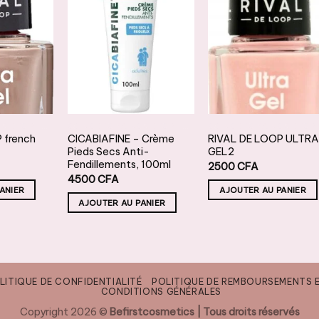
JOUTER
AJOUTER
AJOUTER
À LA
À LA
À LA
ISTE DE
LISTE DE
LISTE DE
OUHAITS
SOUHAITS
SOUHAITS
SOINS DES MAINS & DES PIEDS
SOINS DES MAINS & DES PIEDS
 french
CICABIAFINE – Crème
RIVAL DE LOOP ULTR
Pieds Secs Anti-
GEL2
Fendillements, 100ml
2500
CFA
4500
CFA
ANIER
AJOUTER AU PANIER
AJOUTER AU PANIER
LITIQUE DE CONFIDENTIALITÉ
POLITIQUE DE REMBOURSEMENTS 
CONDITIONS GÉNÉRALES
Copyright 2026 ©
Befirstcosmetics | Tous droits réservés