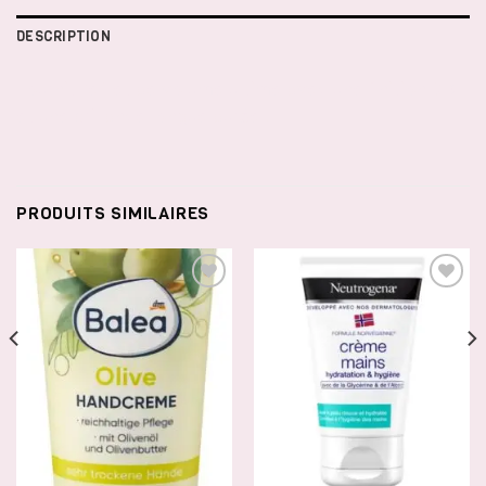
DESCRIPTION
Fournit l’effet de volume ultime avec une finition 3D
et une brillance longue durée !
PRODUITS SIMILAIRES
AJOUTER
AJOUTER
À LA
À LA
LISTE DE
LISTE DE
SOUHAITS
SOUHAITS