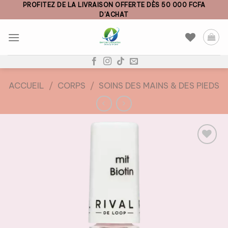
Skip
PROFITEZ DE LA LIVRAISON OFFERTE DÈS 50 000 FCFA
D’ACHAT
to
content
ACCUEIL
/
CORPS
/
SOINS DES MAINS & DES PIEDS
AJOUTER
À LA
LISTE DE
SOUHAITS