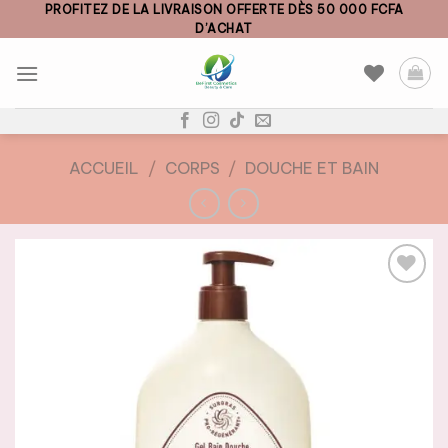
Skip
PROFITEZ DE LA LIVRAISON OFFERTE DÈS 50 000 FCFA
D’ACHAT
to
content
ACCUEIL
/
CORPS
/
DOUCHE ET BAIN
AJOUTER
À LA
LISTE DE
SOUHAITS