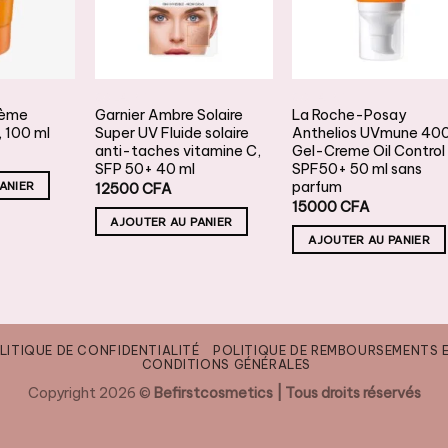
OUHAITS
SOUHAITS
SOUHAITS
SOLAIRE
SOLAIRE
rème
Garnier Ambre Solaire
La Roche-Posay
, 100 ml
Super UV Fluide solaire
Anthelios UVmune 40
anti-taches vitamine C,
Gel-Creme Oil Control
SFP 50+ 40 ml
SPF50+ 50 ml sans
parfum
ANIER
12500
CFA
15000
CFA
AJOUTER AU PANIER
AJOUTER AU PANIER
LITIQUE DE CONFIDENTIALITÉ
POLITIQUE DE REMBOURSEMENTS 
CONDITIONS GÉNÉRALES
Copyright 2026 ©
Befirstcosmetics | Tous droits réservés