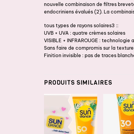
nouvelle combinaison de filtres breve
endocriniens évalués (2). La combina
tous types de rayons solaires3 ::
UVB + UVA : quatre crèmes solaires
VISIBLE + INFRAROUGE : technologie 
Sans faire de compromis sur la texture 
Finition invisible : pas de traces blanch
PRODUITS SIMILAIRES
AJOUTER
AJOUTER
A
À LA
À LA
LISTE DE
LISTE DE
L