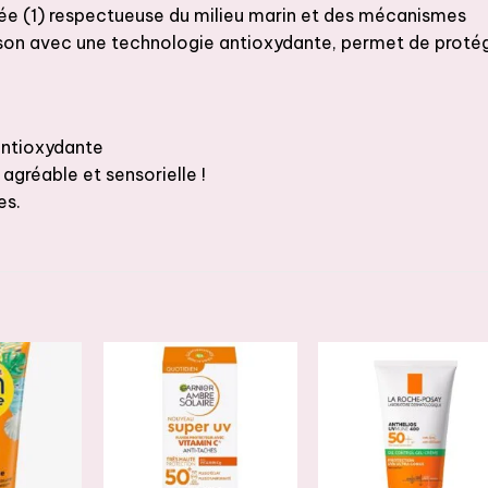
tée (1) respectueuse du milieu marin et des mécanismes
ison avec une technologie antioxydante, permet de proté
antioxydante
agréable et sensorielle !
es.
JOUTER
AJOUTER
AJOUTER
À LA
À LA
À LA
ISTE DE
LISTE DE
LISTE DE