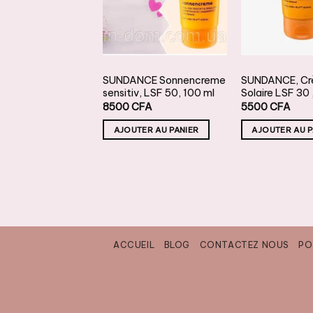
SOUHAITS
SOUHAITS
S
E
SOLAIRE
SOLAIRE
 Ambre Solaire
SUNDANCE Sonnencreme
SUNDANCE, C
milch Hydra LSF
sensitiv, LSF 50, 100 ml
Solaire LSF 30 
00 ml
8500
CFA
5500
CFA
CFA
AJOUTER AU PANIER
AJOUTER AU P
TER AU PANIER
ACCUEIL
BLOG
CONTACTEZ NOUS
PO