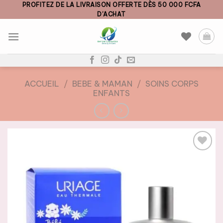
Skip
PROFITEZ DE LA LIVRAISON OFFERTE DÈS 50 000 FCFA
D’ACHAT
to
content
ACCUEIL
/
BEBE & MAMAN
/
SOINS CORPS
ENFANTS
AJOUTER
À LA
LISTE DE
SOUHAITS