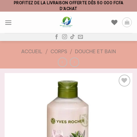
Skip
PROFITEZ DE LA LIVRAISON OFFERTE DÈS 50 000 FCFA
D’ACHAT
to
content
ACCUEIL
/
CORPS
/
DOUCHE ET BAIN
AJOUTER
À LA
LISTE DE
SOUHAITS