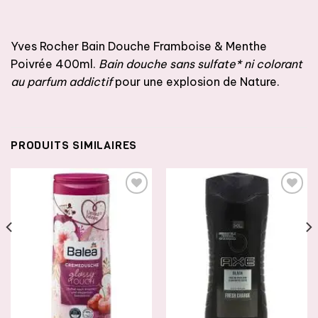
Yves Rocher Bain Douche Framboise & Menthe
Poivrée 400ml.
Bain douche sans sulfate* ni colorant
au parfum addictif
pour une explosion de Nature.
PRODUITS SIMILAIRES
AJOUTER
AJOUTER
À LA
À LA
LISTE DE
LISTE DE
SOUHAITS
SOUHAITS