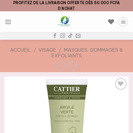
Skip
PROFITEZ DE LA LIVRAISON OFFERTE DÈS 50 000 FCFA
D’ACHAT
to
content
ACCUEIL
/
VISAGE
/
MASQUES, GOMMAGES &
EXFOLIANTS
AJOUTER
À LA
LISTE DE
SOUHAITS