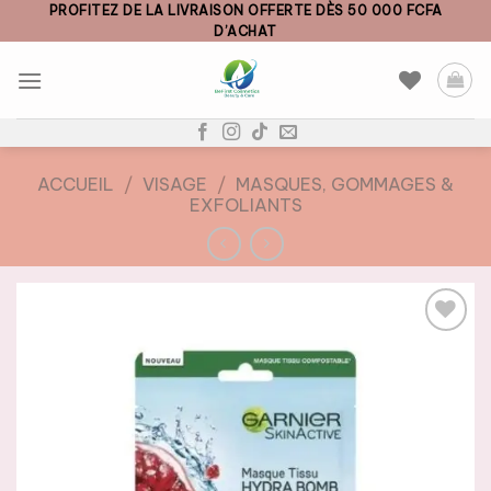
Skip
PROFITEZ DE LA LIVRAISON OFFERTE DÈS 50 000 FCFA
D’ACHAT
to
content
ACCUEIL
/
VISAGE
/
MASQUES, GOMMAGES &
EXFOLIANTS
AJOUTER
À LA
LISTE DE
SOUHAITS