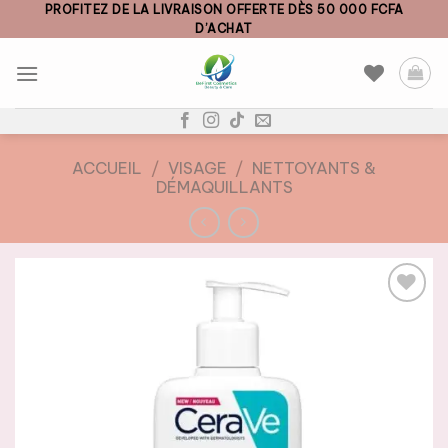
Skip
PROFITEZ DE LA LIVRAISON OFFERTE DÈS 50 000 FCFA
D’ACHAT
to
content
ACCUEIL
/
VISAGE
/
NETTOYANTS &
DÉMAQUILLANTS
AJOUTER
À LA
LISTE DE
SOUHAITS