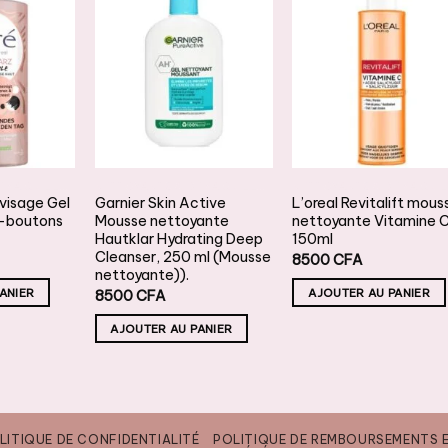
JOUTER
AJOUTER
AJOUTER
À LA
À LA
À LA
ISTE DE
LISTE DE
LISTE DE
OUHAITS
SOUHAITS
SOUHAITS
NETTOYANTS & DÉMAQUILLANTS
NETTOYANTS & DÉMAQUILLANTS
 visage Gel
Garnier Skin Active
L’oreal Revitalift mous
i-boutons
Mousse nettoyante
nettoyante Vitamine 
Hautklar Hydrating Deep
150ml
Cleanser, 250 ml (Mousse
8500
CFA
nettoyante)).
ANIER
AJOUTER AU PANIER
8500
CFA
AJOUTER AU PANIER
LITIQUE DE CONFIDENTIALITÉ
POLITIQUE DE REMBOURSEMENTS 