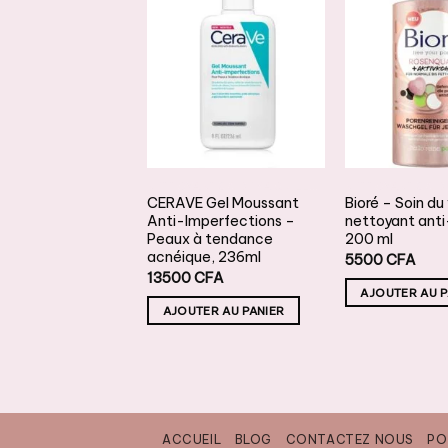
AJOUTER
AJOUTER
A
À LA
À LA
LISTE DE
LISTE DE
L
SOUHAITS
SOUHAITS
S
NETTOYANTS & DÉMAQUILLANTS
NETTOYANTS & DÉMAQUILLANTS
 Gel Moussant
CERAVE Gel Moussant
Bioré – Soin du
 – pour peaux
Anti-Imperfections –
nettoyant ant
s à grasses,
Peaux à tendance
200 ml
acnéique, 236ml
5500
CFA
CFA
13500
CFA
AJOUTER AU P
TER AU PANIER
AJOUTER AU PANIER
ACCUEIL
BLOG
CONTACTEZ NOUS
PO