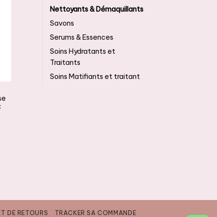
Nettoyants & Démaquillants
Savons
Serums & Essences
Soins Hydratants et
Traitants
Soins Matifiants et traitant
NETTOYANTS & DÉMAQUILLANTS
se
C
ET DE RETOURS
TRACKER SA COMMANDE