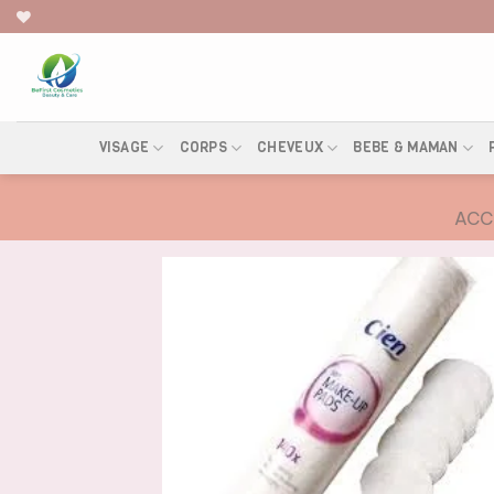
Skip
to
content
VISAGE
CORPS
CHEVEUX
BEBE & MAMAN
ACC
AJOUTER
À LA
LISTE DE
SOUHAITS