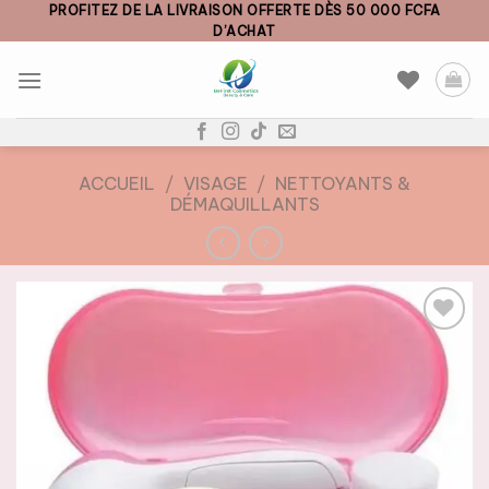
Skip
PROFITEZ DE LA LIVRAISON OFFERTE DÈS 50 000 FCFA
D’ACHAT
to
content
ACCUEIL
/
VISAGE
/
NETTOYANTS &
DÉMAQUILLANTS
AJOUTER
À LA
LISTE DE
SOUHAITS