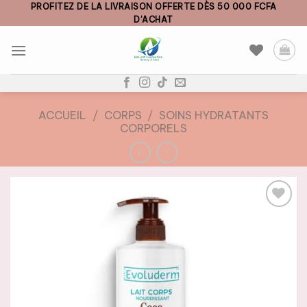
Skip
PROFITEZ DE LA LIVRAISON OFFERTE DÈS 50 000 FCFA
D’ACHAT
to
content
ACCUEIL
/
CORPS
/
SOINS HYDRATANTS
CORPORELS
AJOUTER
À LA
LISTE DE
SOUHAITS