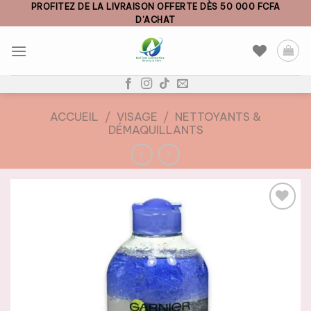
Skip
PROFITEZ DE LA LIVRAISON OFFERTE DÈS 50 000 FCFA
D’ACHAT
to
content
ACCUEIL
/
VISAGE
/
NETTOYANTS &
DÉMAQUILLANTS
AJOUTER
À LA
LISTE DE
SOUHAITS