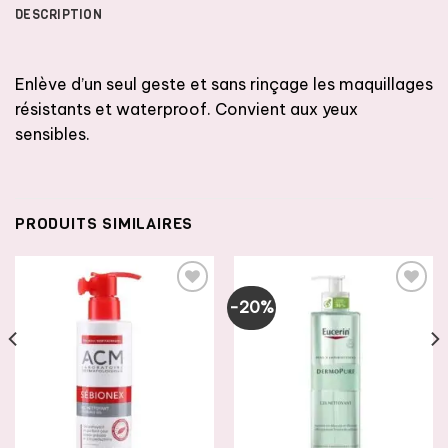
DESCRIPTION
Enlève d’un seul geste et sans rinçage les maquillages
résistants et waterproof. Convient aux yeux
sensibles.
PRODUITS SIMILAIRES
-20%
AJOUTER
AJOUTER
À LA
À LA
LISTE DE
LISTE DE
SOUHAITS
SOUHAITS