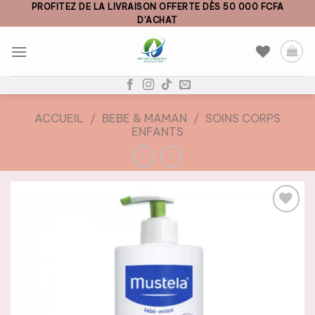
Skip
PROFITEZ DE LA LIVRAISON OFFERTE DÈS 50 000 FCFA
D’ACHAT
to
content
ACCUEIL
/
BEBE & MAMAN
/
SOINS CORPS
ENFANTS
AJOUTER
À LA
LISTE DE
SOUHAITS