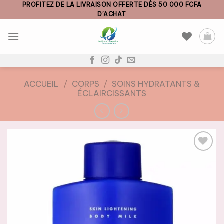
Skip
PROFITEZ DE LA LIVRAISON OFFERTE DÈS 50 000 FCFA
D’ACHAT
to
content
ACCUEIL
/
CORPS
/
SOINS HYDRATANTS &
ÉCLAIRCISSANTS
AJOUTER
À LA
LISTE DE
SOUHAITS