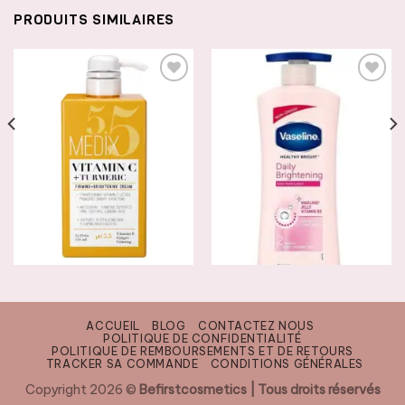
PRODUITS SIMILAIRES
AJOUTER
AJOUTER
À LA
À LA
LISTE DE
LISTE DE
SOUHAITS
SOUHAITS
SOINS HYDRATANTS & ÉCLAIRCISSANTS
SOINS HYDRATANTS & ÉCLAIRCISSANTS
MEDIX 5.5 Lait Corporel a la
Vaseline lait éclaircissant
Vitamin C Ancien Packaging
DAILY BRIGHTENING
19500
CFA
14500
CFA
ACCUEIL
BLOG
CONTACTEZ NOUS
POLITIQUE DE CONFIDENTIALITÉ
POLITIQUE DE REMBOURSEMENTS ET DE RETOURS
AJOUTER AU PANIER
AJOUTER AU PANIER
TRACKER SA COMMANDE
CONDITIONS GÉNÉRALES
Copyright 2026 ©
Befirstcosmetics | Tous droits réservés