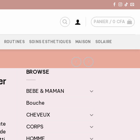
PANIER /
0
CFA
ROUTINES
SOINS ESTHETIQUES
MAISON
SOLAIRE
BROWSE
er
BEBE & MAMAN
Bouche
CHEVEUX
ute
CORPS
 de
HOMME
tti