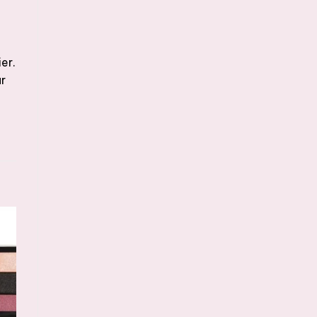
er.
ur