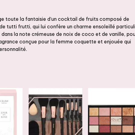
e toute la fantaisie d’un cocktail de fruits composé de
e tutti frutti, qui lui confère un charme ensoleillé particuli
 dans la note crémeuse de noix de coco et de vanille, po
 fragrance conçue pour la femme coquette et enjouée qui
ersonnalité.
JOUTER
AJOUTER
AJOUTER
À LA
À LA
À LA
ISTE DE
LISTE DE
LISTE DE
OUHAITS
SOUHAITS
SOUHAITS