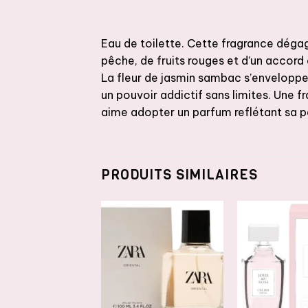
Eau de toilette. Cette fragrance dégag
pêche, de fruits rouges et d’un accord d
La fleur de jasmin sambac s’enveloppe
un pouvoir addictif sans limites. Une
aime adopter un parfum reflétant sa p
PRODUITS SIMILAIRES
AJOUTER
AJOUTER
A
À LA
À LA
LISTE DE
LISTE DE
L
SOUHAITS
SOUHAITS
S