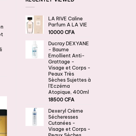
LA RIVE Caline
Parfum A LA VIE
on
10000
CFA
et
Ducray DEXYANE
- Baume
i
Emollient Anti-
Grattage -
Visage et Corps -
Peaux Très
Sèches Sujettes à
l'Eczéma
Atopique, 400ml
18500
CFA
Dexeryl Crème
Sécheresses
Cutanées -
Visage et Corps -
Peaux Sèches,