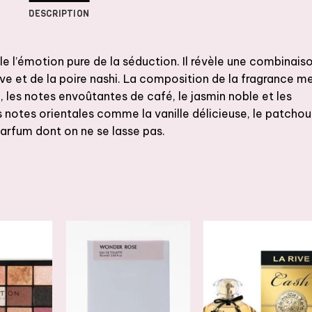
DESCRIPTION
le l’émotion pure de la séduction. Il révèle une combinais
ve et de la poire nashi. La composition de la fragrance m
e, les notes envoûtantes de café, le jasmin noble et les
otes orientales comme la vanille délicieuse, le patchoul
parfum dont on ne se lasse pas.
JOUTER
AJOUTER
AJOUTER
À LA
À LA
À LA
ISTE DE
LISTE DE
LISTE DE