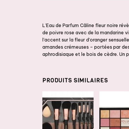
L’Eau de Parfum Câline fleur noire révè
de poivre rose avec de la mandarine vi
l’accent sur la fleur d’oranger sensuell
amandes crémeuses – portées par des n
aphrodisiaque et le bois de cèdre. Un 
PRODUITS SIMILAIRES
AJOUTER
AJOUTER
A
À LA
À LA
LISTE DE
LISTE DE
L