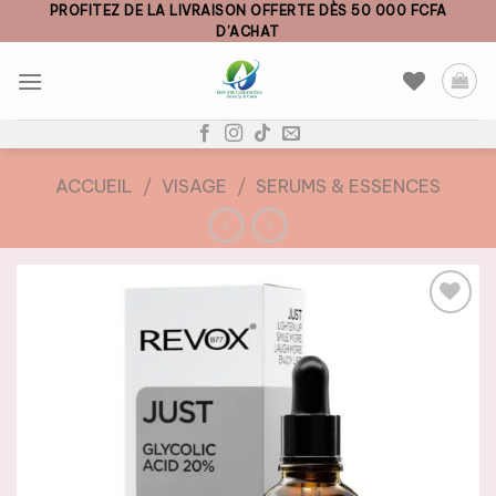
Skip
PROFITEZ DE LA LIVRAISON OFFERTE DÈS 50 000 FCFA
D’ACHAT
to
content
ACCUEIL
/
VISAGE
/
SERUMS & ESSENCES
AJOUTER
À LA
LISTE DE
SOUHAITS