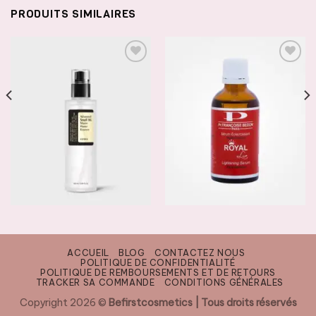
PRODUITS SIMILAIRES
AJOUTER
AJOUTER
À LA
À LA
LISTE DE
LISTE DE
SOUHAITS
SOUHAITS
SERUMS & ESSENCES
SERUMS & ESSENCES
COSRX Advanced Snail 96
FRANCOISE BEDON Serum
Mucin Power Essence
Royal
14500
CFA
14500
CFA
ACCUEIL
BLOG
CONTACTEZ NOUS
POLITIQUE DE CONFIDENTIALITÉ
POLITIQUE DE REMBOURSEMENTS ET DE RETOURS
AJOUTER AU PANIER
AJOUTER AU PANIER
TRACKER SA COMMANDE
CONDITIONS GÉNÉRALES
Copyright 2026 ©
Befirstcosmetics | Tous droits réservés